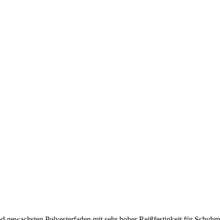
d gewachsten Polyesterfaden mit sehr hoher Reißfestigkeit für Schuhma