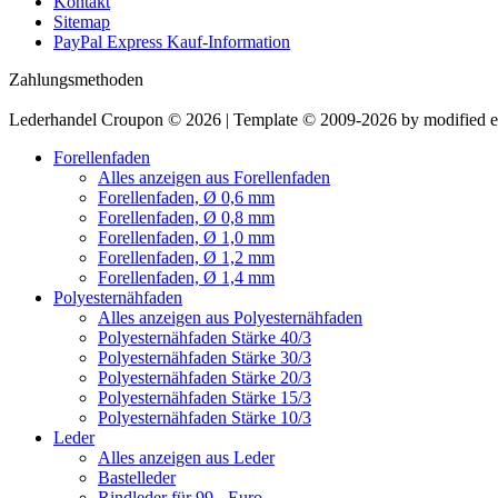
Kontakt
Sitemap
PayPal Express Kauf-Information
Zahlungsmethoden
Lederhandel Croupon © 2026 | Template © 2009-2026 by modified
Forellenfaden
Alles anzeigen aus Forellenfaden
Forellenfaden, Ø 0,6 mm
Forellenfaden, Ø 0,8 mm
Forellenfaden, Ø 1,0 mm
Forellenfaden, Ø 1,2 mm
Forellenfaden, Ø 1,4 mm
Polyesternähfaden
Alles anzeigen aus Polyesternähfaden
Polyesternähfaden Stärke 40/3
Polyesternähfaden Stärke 30/3
Polyesternähfaden Stärke 20/3
Polyesternähfaden Stärke 15/3
Polyesternähfaden Stärke 10/3
Leder
Alles anzeigen aus Leder
Bastelleder
Rindleder für 99,- Euro