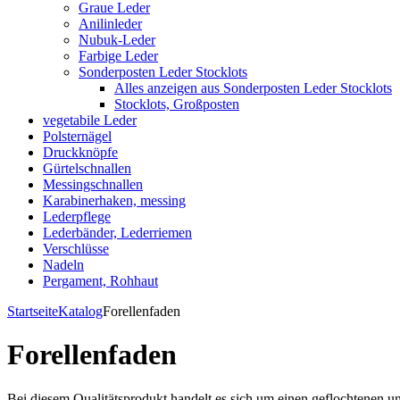
Graue Leder
Anilinleder
Nubuk-Leder
Farbige Leder
Sonderposten Leder Stocklots
Alles anzeigen aus Sonderposten Leder Stocklots
Stocklots, Großposten
vegetabile Leder
Polsternägel
Druckknöpfe
Gürtelschnallen
Messingschnallen
Karabinerhaken, messing
Lederpflege
Lederbänder, Lederriemen
Verschlüsse
Nadeln
Pergament, Rohhaut
Startseite
Katalog
Forellenfaden
Forellenfaden
Bei diesem Qualitätsprodukt handelt es sich um einen geflochtenen un