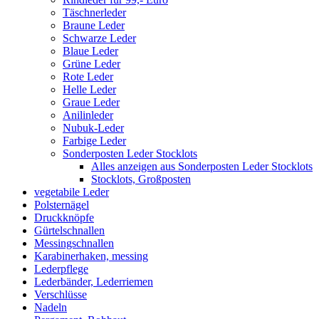
Täschnerleder
Braune Leder
Schwarze Leder
Blaue Leder
Grüne Leder
Rote Leder
Helle Leder
Graue Leder
Anilinleder
Nubuk-Leder
Farbige Leder
Sonderposten Leder Stocklots
Alles anzeigen aus Sonderposten Leder Stocklots
Stocklots, Großposten
vegetabile Leder
Polsternägel
Druckknöpfe
Gürtelschnallen
Messingschnallen
Karabinerhaken, messing
Lederpflege
Lederbänder, Lederriemen
Verschlüsse
Nadeln