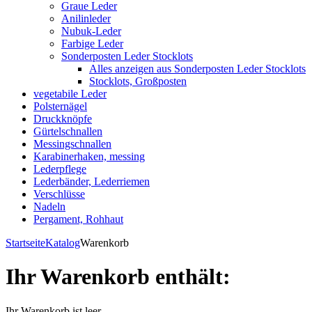
Graue Leder
Anilinleder
Nubuk-Leder
Farbige Leder
Sonderposten Leder Stocklots
Alles anzeigen aus Sonderposten Leder Stocklots
Stocklots, Großposten
vegetabile Leder
Polsternägel
Druckknöpfe
Gürtelschnallen
Messingschnallen
Karabinerhaken, messing
Lederpflege
Lederbänder, Lederriemen
Verschlüsse
Nadeln
Pergament, Rohhaut
Startseite
Katalog
Warenkorb
Ihr Warenkorb enthält:
Ihr Warenkorb ist leer.