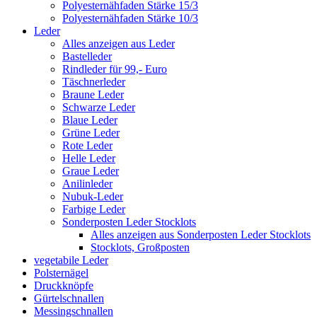
Polyesternähfaden Stärke 15/3
Polyesternähfaden Stärke 10/3
Leder
Alles anzeigen aus Leder
Bastelleder
Rindleder für 99,- Euro
Täschnerleder
Braune Leder
Schwarze Leder
Blaue Leder
Grüne Leder
Rote Leder
Helle Leder
Graue Leder
Anilinleder
Nubuk-Leder
Farbige Leder
Sonderposten Leder Stocklots
Alles anzeigen aus Sonderposten Leder Stocklots
Stocklots, Großposten
vegetabile Leder
Polsternägel
Druckknöpfe
Gürtelschnallen
Messingschnallen